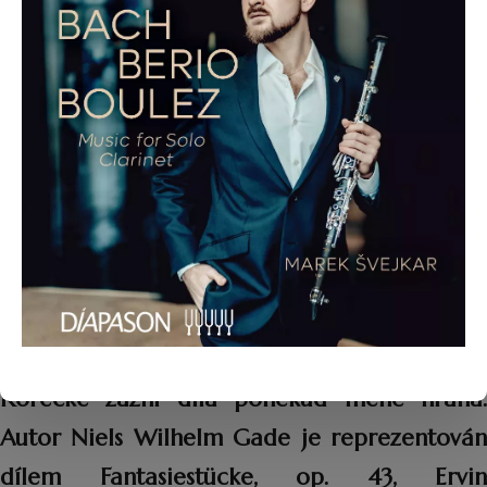
mistrovství nejen hlavy rodiny Bachů, ale také
potomků Johanna Christiana, Johanna
Christopha Friedricha, Wilhelma
Friedemanna a Carla Philippa
Emanuela. Sonáta g moll, BWV 1034 Johanna
Sebastiana večer tria zmíněných umělců
uzavře.
Ve spolupráci s festivalem Věčná naděje 29.
února v podání Marka Švejkara a Lenky
Korecké zazní díla poněkud méně hraná.
Autor Niels Wilhelm Gade je reprezentován
dílem Fantasiestücke, op. 43, Ervin