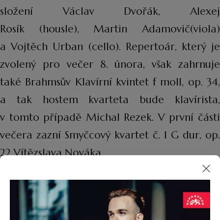
složení Václav Dvořák, Alexej
Rosík (housle), Martin Adamovič(viola)
a Vojtěch Urban (cello). Repertoár, který je
zvolený pro večer 8. února, však zahrnuje
také Brahmsův Klavírní kvintet f moll, op. 34,
a tak hostem kvarteta bude klavírista,
v tomto případě Michal Rezek. V první části
večera zazní Smyčcový kvartet č. 1 G dur, op.
22 Vítězslava Nováka.
Pořad Johann Sebastian Bach a synové 15.
února pochopitelně ukáže skladatelské