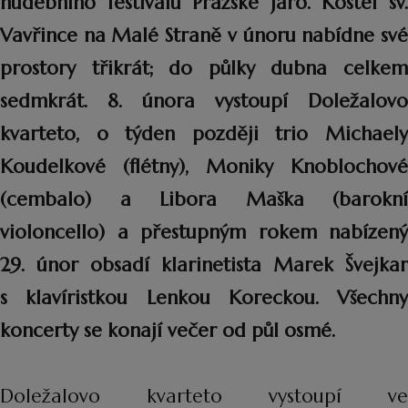
hudebního festivalu Pražské jaro. Kostel sv.
Vavřince na Malé Straně v únoru nabídne své
prostory třikrát; do půlky dubna celkem
sedmkrát. 8. února vystoupí Doležalovo
kvarteto, o týden později trio Michaely
Koudelkové (flétny), Moniky Knoblochové
(cembalo) a Libora Maška (barokní
violoncello) a přestupným rokem nabízený
29. únor obsadí klarinetista Marek Švejkar
s klavíristkou Lenkou Koreckou. Všechny
koncerty se konají večer od půl osmé.
Doležalovo kvarteto vystoupí ve