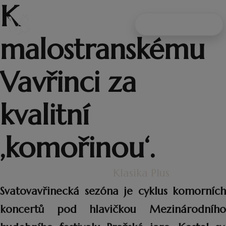
K
NAPIŠTE MI
malostranskému
Vavřinci za
kvalitní
‚komořinou‘.
Klasika Plus
Svatovavřinecká sezóna je cyklus komorních
koncertů pod hlavičkou Mezinárodního