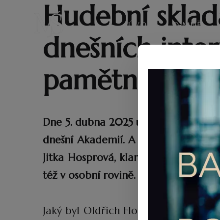
Hudební sklad
ÚVOD
O MNĚ
dnešních inte
pamětníků.
Dne 5. dubna 2025 uplynulo 100 let
dnešní Akademií. A bude také předmět
Jitka Hosprová, klarinetista Marek Š
též v osobní rovině.
Jaký byl Oldřich Flosman a jaká je j