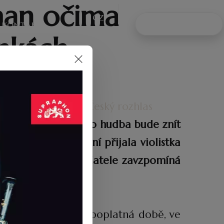
man očima
NAPIŠTE MI
KONTAKT
ínkách
deněk Havlíček / Český rozhlas
losmana. Právě jeho hudba bude znít
í zabývají. Pozvání přijala violistka
Malát, který na skladatele zavzpomíná
ána i dnes, nebo je poplatná době, ve