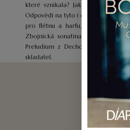
které vznikala? Jak se jednotliví
Odpovědi na tyto i další otázky hle
pro flétnu a harfu, 3. věta z flét
Zbojnická sonatina pro klarinet a
Preludium z Dechového kvintetu č.
skladatel.