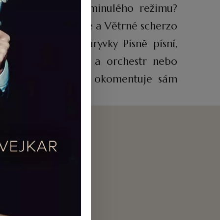
 angažovanosti za minulého režimu?
pozic zazní Romance a Větrné scherzo
ton a smyčce na úryvky Písně písní,
ův kámen pro violu a orchestr nebo
hlasového rozhovoru okomentuje sám