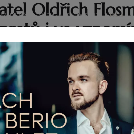
atel Oldřich Flos
KALENDÁŘ
MÉDIA
FOTOGRAFIE
PRESS
rpretů i ve vzpom
Z
 od narození hudebního skladatele Oldřicha F
em rozhovorů se čtyřmi interprety, kteří se j
vejkar nebo dirigenti Chuhei Iwasaki a Jiří 
eho hudba? Je nadčasová a zaslouží si být hr