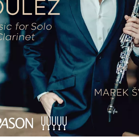
 hosté staví k Flosmanově hudebně-politické
dejte v dnešní Akademii. Z Flosmanových kom
nového koncertu, Milostné variace pro bary
 klavír, Tři fugy pro smyčce, Michelangel
 2, který prostřednictvím archivního roz