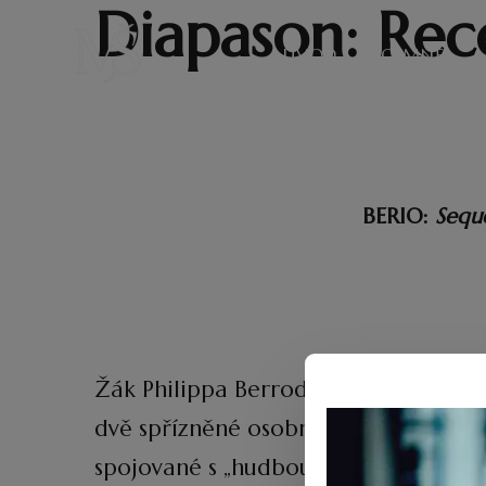
Diapason: Rec
ÚVOD
O MNĚ
BERIO:
Sequ
Žák Philippa Berroda a Jérôma Comta
dvě spřízněné osobnosti druhé polovin
spojované s „hudbou soudobou“ a dáv