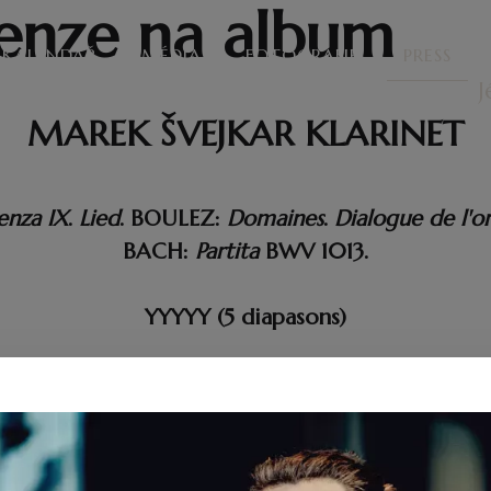
enze na album
KALENDÁŘ
MÉDIA
FOTOGRAFIE
PRESS
J
MAREK ŠVEJKAR KLARINET
enza IX
.
Lied
. BOULEZ:
Domaines
.
Dialogue de l'
BACH:
Partita
BWV 1013.
YYYYY (5 diapasons)
 na Conservatoire de Paris, Marek Švejkar v
y 20. století. Jeho přirozená a vyčištěná hra 
á přednost zpěvnosti. Spíše než ostrostí vyni