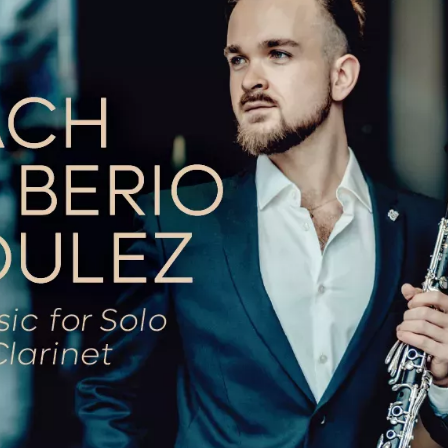
ém díle
Domaines
propůjčuje pružnost a výřeč
arinetového partu.
vyrovnává s rozmarnými proměnami druhé části M
de l’ombre double
, věnované Luciano Berio. V
 jisté míry barokní způsob střídání plných a l
rin. Mikrofony velmi dobře zachycují přechod
u dodává rezonanční deska klavíru.
atem českého klarinetisty klade nahrávka Ala
empa, jež by se u Bouleze mohla zdát přehnaná
X
, jejíž četné fermaty jsou opatřeny proměnli