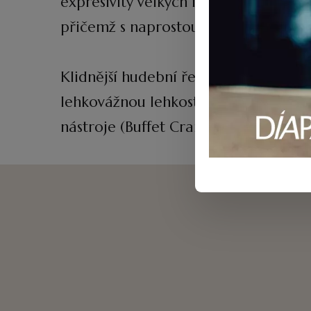
expresivity velkých intervalů, které
přičemž s naprostou samozřejmostí z
Klidnější hudební řeč skladby
Lied
mu 
lehkovážnou lehkost flétny, tato
Part
nástroje (Buffet Crampon Divine).