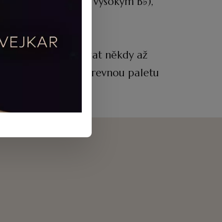
ýrazně akcentovaným vysokým B♭),
se snažil napodobovat někdy až
razňuje bohatou barevnou paletu