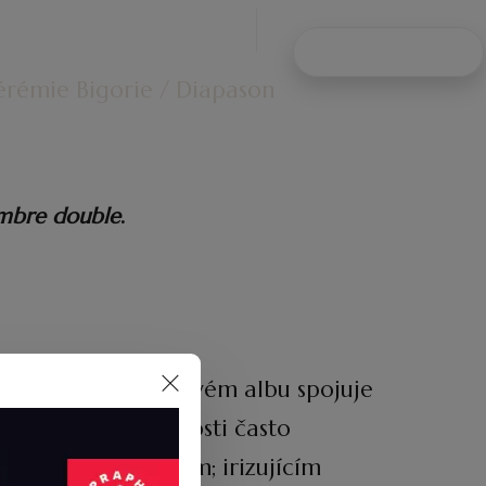
NAPIŠTE MI
KONTAKT
érémie Bigorie / Diapason
ombre double
.
e svém prvním sólovém albu spojuje
se vyhýbá křečovitosti často
ká sametovým tónem; irizujícím