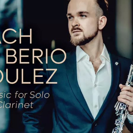
l prvním českým klarinetistou přijatým na v
 Paris.
náčkovou filharmonií Ostrava, Filharmonií Hra
 také s komorními soubory jako Trio Bohémo
Bělohlávka. Vystoupil rovněž v Berlíně se č
áhirské Opeře i v pražském Rudolfinu v rámci f
, mimo jiné v rámci svého současného 
e laureátem řady mezinárodních soutě
le per Clarinetto Carlino nebo Międzynar
 který studoval u Věry Vlkové.