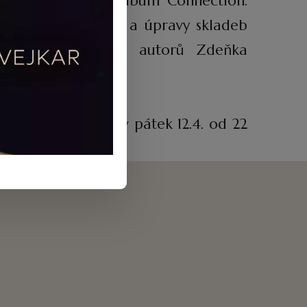
 vydané debutové album Connection.
jdeme zde skladby a úpravy skladeb
vedle děl českých autorů Zdeňka
.00 a reprízami v pátek 12.4. od 22