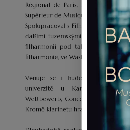
Régional de Paris, následně se sta
Supérieur de Musique et de Danse de
Spolupracoval s Filharmonií Brno, Ja
dalšími tuzemskými orchestry, ale
filharmonií pod taktovkou Jiřího 
filharmonie, ve Washingtonu D.C., v K
Věnuje se i hudební pedagogice
univerzitě u Karla Dohnala. J
Wettbewerb, Concorso Internaziona
Kromě klarinetu hraje také na klavír,