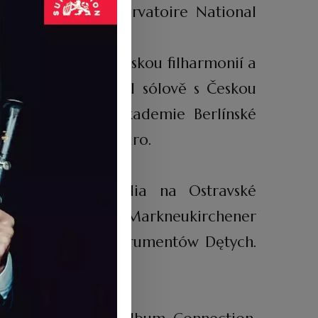
ysokou školu Conservatoire National
dec Králové, Jihočeskou filharmonií a
. V roce 2014 hrál sólově s Českou
leny Karajanovy Akademie Berlínské
estivalu Pražské jaro.
doktorského studia na Ostravské
ží, například Markneukirchener
odowy Konkurs Instrumentów Dętych.