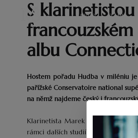
S klarinetist
ÚVOD
O MNĚ
francouzském 
albu Connecti
Hostem pořadu Hudba v miléniu je te
pařížské Conservatoire national sup
na němž najdeme český i francouzský
Klarinetista Marek Švejkar (*1995) 
rámci dalších studií pak zamířil d