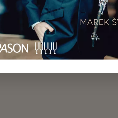
stkou Lenkou Koreckou, s níž natočil letos
ský i francouzský klarinetový repertoár. Na
ela Faurého nebo Camilla Saint-Saënse 
a Skoumala.
 v pořadu s premiérou v úterý 9. dubna od 19