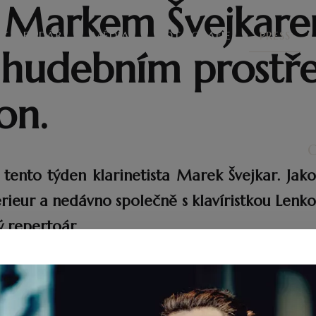
ou Markem Švejkar
KALENDÁŘ
MÉDIA
FOTOGRAFIE
PRESS
hudebním prostře
on.
O
nto týden klarinetista Marek Švejkar. Jako 
érieur a nedávno společně s klavíristkou Len
 repertoár.
vystudoval Pražskou konzervatoř ve třídách 
o Paříže. Studium koncertního diplomu absolv