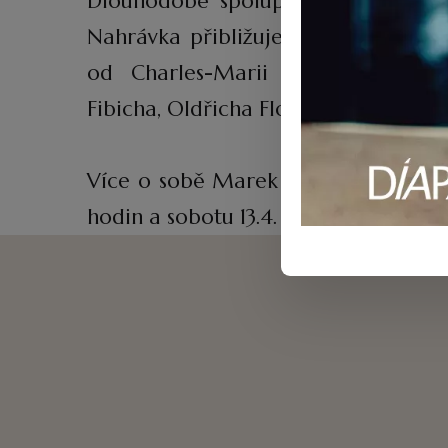
Dlouhodobě spolupracuje s klavíri
Nahrávka přibližuje méně známý če
od Charles-Marii Widora, Gabri
Fibicha, Oldřicha Flosmana či Adam
Více o sobě Marek Švejkar prozradí
hodin a sobotu 13.4. od 11 hodin.