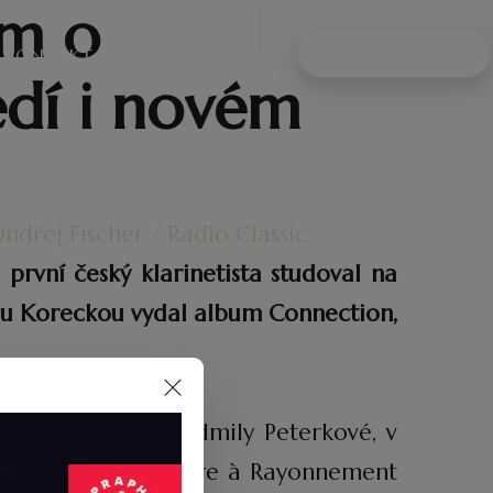
em o
NAPIŠTE MI
KONTAKT
dí i novém
ndřej Fischer / Radio Classic
první český klarinetista studoval na
kou Koreckou vydal album Connection,
Milana Poláka a Ludmily Peterkové, v
oval na Conservatoire à Rayonnement