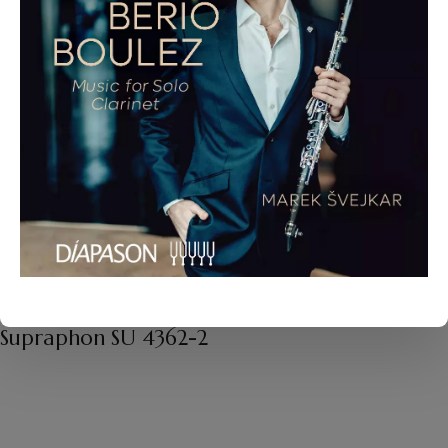
Ourania Lampropoulou, santouri
Enr. 2024-2025 (Paris, Lyon)
Evidence Classics EVCD138
Pierre Boulez (1925-2016) :
Domaines
1. Original
2. Miroir
Marek Švejkar, clarinette
Enr. mai 2025 (Prague)
Supraphon SU 4362-2