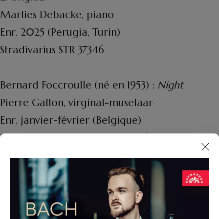
Marlies Debacke, piano
Enr. 2025 (Perugia, Turin)
Stradivarius STR 37346
Bernard Foccroulle (né en 1953) :
Night
Pierre Gallon, virginal-muselaar
Enr. janvier-février (Belgique)
Harmonia Mundi HMM 902765
Dominique Vellard (né en 1953) :
Ô belle, ô
gracieuse, pour ténor et santouri
Dominique Vellard, ténor